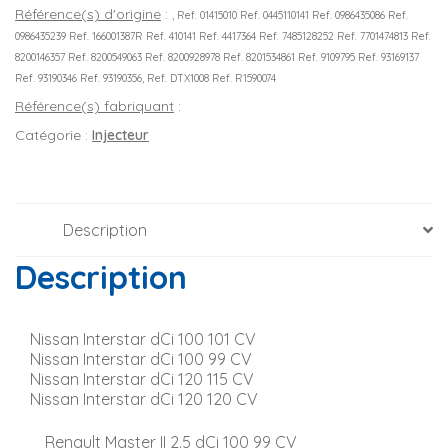
Référence(s) d'origine
:
, Ref. 01415010 Ref. 0445110141 Ref. 0986435086 Ref.
0986435239 Ref. 166001387R Ref. 410141 Ref. 4417364 Ref. 7485128252 Ref. 7701474813 Ref.
8200146357 Ref. 8200549063 Ref. 8200928978 Ref. 8201534861 Ref. 9109795 Ref. 93169137
Ref. 93190346 Ref. 93190356, Ref. DTX1008 Ref. R1590074
Référence(s) fabriquant
:
Catégorie :
Injecteur
Description
Description
Nissan Interstar dCi 100 101 CV
Nissan Interstar dCi 100 99 CV
Nissan Interstar dCi 120 115 CV
Nissan Interstar dCi 120 120 CV
Renault Master II 2.5 dCi 100 99 CV