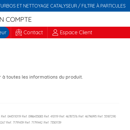
TURBOS ET NETTOYAGE CATALYSEUR / FILTRE À PARTICULES
N COMPTE
eur
Contact
Espace Client
à toutes les informations du produit.
8 Ref. 0445110119 Ref. 0986435083 Ref. 410119 Ref. 46787376 Ref. 46796995 Ref. 55187290
1267 Ref. 71791439 Ref. 71791442 Ref. 73501139