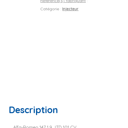
Référence(s) fabriquant
:
Catégorie :
Injecteur
Description
Alfa-Romeo 147 1.9 JTD 101 CV