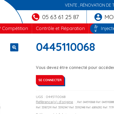
VENTE , RÉNOVATION DE 
05 63 61 25 87
MO
 Compétition
Contrôle et Réparation
Inject
0445110068
🔍
Vous devez être connecté pour accéder 
SE CONNECTER
UGS :
0445110068
Référence(s) d'origine
:
, Ref. 0445110068 Ref. 044511008
Ref. 55187291 Ref. 55192947 Ref. 55192948 Ref. 60816392 Ref. 7179